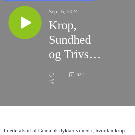
Sep 16, 2024
Krop,
Sundhed
og Trivsel
i Skolen
622
med
Katrine
Vraa
Justenborg
I dette afsnit af Gentænk dykker vi ned i, hvordan krop